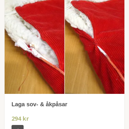
Laga sov- & åkpåsar
294 kr