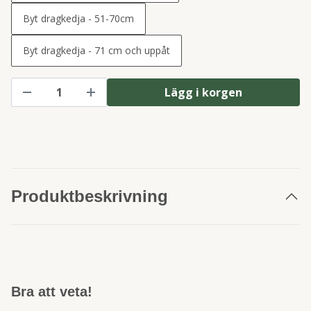
Byt dragkedja - 51-70cm
Byt dragkedja - 71 cm och uppåt
Lägg i korgen
Produktbeskrivning
Ryggsäck axelväskor weekendbags Fjällräven kånken Lundhags Gucci YSL Yves Saint Laurent axelremsväska shoppers bucketväska gymväska tyg skinn sportväska idrottsväska
Bra att veta!