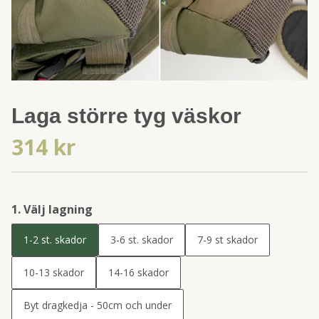
Laga större tyg väskor
314 kr
1. Välj lagning
1-2 st. skador
3-6 st. skador
7-9 st skador
10-13 skador
14-16 skador
Byt dragkedja - 50cm och under