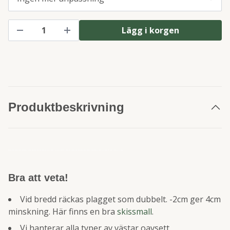
Lägg i korgen
Produktbeskrivning
parkasjackor parkasjacka jacka bomullsjacka regnjacka regnjackor dam herr västar overall vattentät cape bolero dam herr termojacka jeans denim höstjacka vårjacka sommarjacka vinterjacka Fjällräven Haglöfs Didrikson
Bra att veta!
Vid bredd räckas plagget som dubbelt. -2cm ger 4cm
minskning. Här finns en bra
skissmall
.
Vi hanterar alla typer av västar oavsett