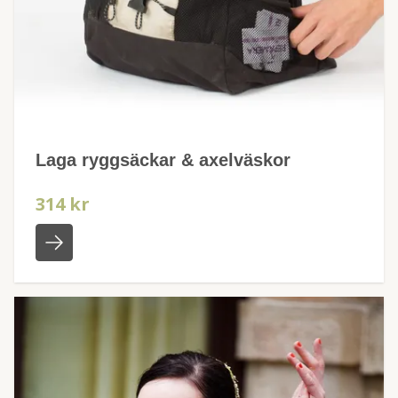
Laga ryggsäckar & axelväskor
314 kr