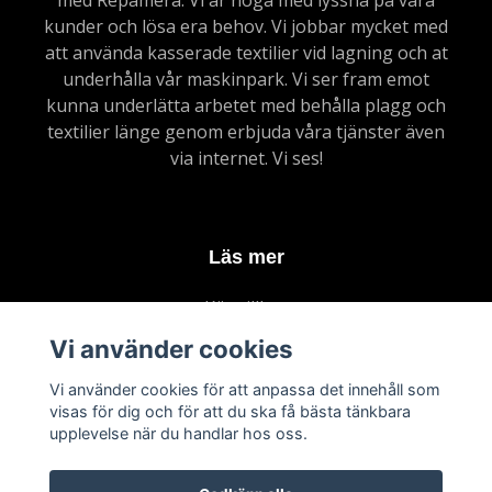
med Repamera. Vi är noga med lyssna på våra
kunder och lösa era behov. Vi jobbar mycket med
att använda kasserade textilier vid lagning och at
underhålla vår maskinpark. Vi ser fram emot
kunna underlätta arbetet med behålla plagg och
textilier länge genom erbjuda våra tjänster även
via internet. Vi ses!
Läs mer
Köpvillkor
Kontakt
Vi använder cookies
Vanliga frågor
Vi använder cookies för att anpassa det innehåll som
Om upphämntning
visas för dig och för att du ska få bästa tänkbara
upplevelse när du handlar hos oss.