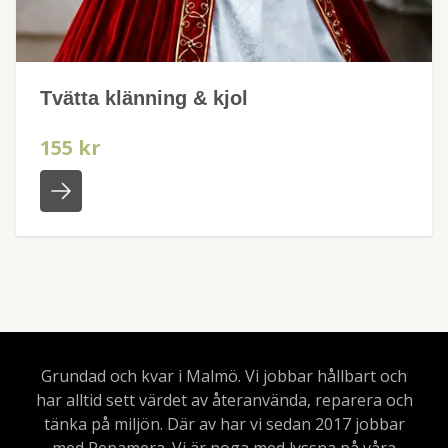
Tvätta klänning & kjol
155 kr
Grundad och kvar i Malmö. Vi jobbar hållbart och
har alltid sett värdet av återanvända, reparera och
tänka på miljön. Där av har vi sedan 2017 jobbar