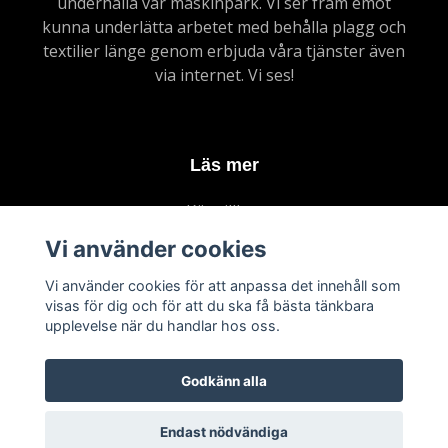
underhålla vår maskinpark. Vi ser fram emot
kunna underlätta arbetet med behålla plagg och
textilier länge genom erbjuda våra tjänster även
via internet. Vi ses!
Läs mer
Köpvillkor
Kontakt
Vi använder cookies
Vanliga frågor
Vi använder cookies för att anpassa det innehåll som
Om upphämntning
visas för dig och för att du ska få bästa tänkbara
upplevelse när du handlar hos oss.
Godkänn alla
Endast nödvändiga
© 2026 Malmö Kemtvätt & Skrädderi