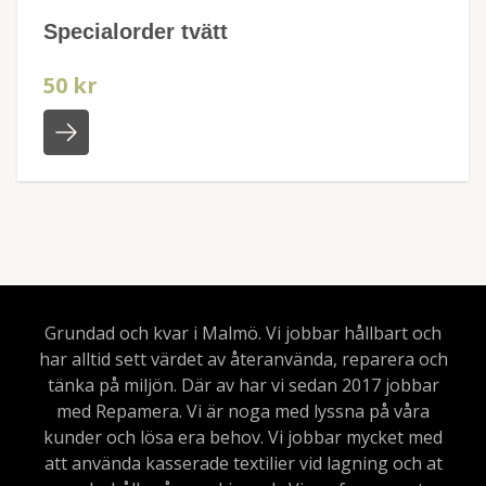
Specialorder tvätt
50 kr
Grundad och kvar i Malmö. Vi jobbar hållbart och
har alltid sett värdet av återanvända, reparera och
tänka på miljön. Där av har vi sedan 2017 jobbar
med Repamera. Vi är noga med lyssna på våra
kunder och lösa era behov. Vi jobbar mycket med
att använda kasserade textilier vid lagning och at