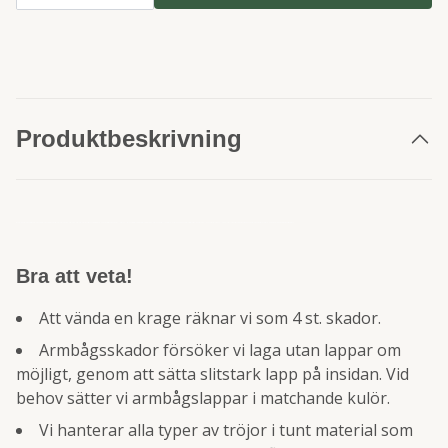
Produktbeskrivning
skjorta linneskjorta kortärmad skjorta oxfordskjorta oxford manchettskjorta finskjorta kraglös skjorta blus skjortblus dam herr siden kashmir cashmere Hugo Boss Armani Gantkofta ylletröja ulltröja kashmirtröja cashmeretröja cashmere polotröja underställ fleecetröja luvtröja hoodie hoodtröja t-shirt t-tröja tisha linnetröja pullover jerseytröja singoalla topp jersey jumper sweater dam herr tunika undertröja funktionströja fintröja Hugo Boss J Linderberg trikå trikåer stickad tröja
Bra att veta!
Att vända en krage räknar vi som 4 st. skador.
Armbågsskador försöker vi laga utan lappar om
möjligt, genom att sätta slitstark lapp på insidan. Vid
behov sätter vi armbågslappar i matchande kulör.
Vi hanterar alla typer av tröjor i tunt material som