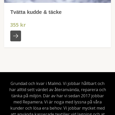
Tvätta kudde & täcke
355 kr
Grundad och kvar i Malmö. Vi jobbar hållbart och
har alltid sett värdet av återanvända, reparera och
tänka på miljön. Där av har vi sedan 2017 jobbar
med Repamera. Vi är noga med lyssna på våra
kunder och lösa era behov. Vi jobbar mycket med
att använda kasserade textilier vid lagning och at