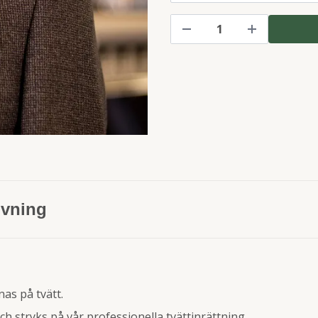
ivning
as på tvätt.
ch stryks på vår professionella tvättinrättning.