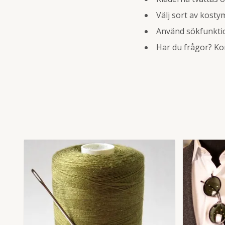
Välj sort av kosty
Använd sökfunktio
Har du frågor? Ko