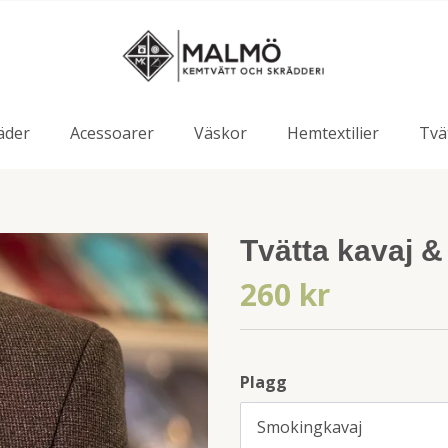
äder
Acessoarer
Väskor
Hemtextilier
Tvä
Tvätta kavaj 
260 kr
Plagg