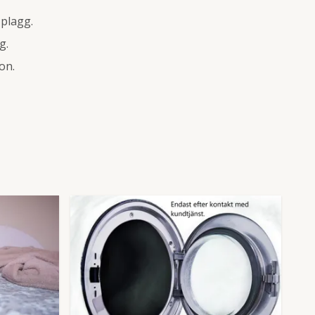
 plagg.
g.
on.