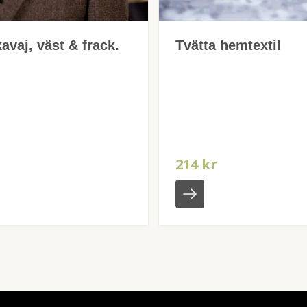
avaj, väst & frack.
Tvätta hemtextil
r
214 kr